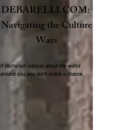
DEBARELLI.COM:
Naviga
ting the Culture
Wars
If you're not curious about the world
around you, you don't stand a chance.